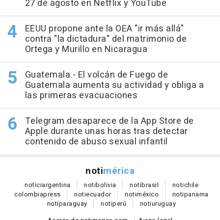
27 de agosto en Netflix y YouTube
EEUU propone ante la OEA "ir más allá"
contra "la dictadura" del matrimonio de
Ortega y Murillo en Nicaragua
Guatemala.- El volcán de Fuego de
Guatemala aumenta su actividad y obliga a
las primeras evacuaciones
Telegram desaparece de la App Store de
Apple durante unas horas tras detectar
contenido de abuso sexual infantil
noti
mérica
notici
argentina
noti
bolivia
noti
brasil
noti
chile
colombia
press
noti
ecuador
noti
méxico
noti
panama
noti
paraguay
noti
perú
noti
uruguay