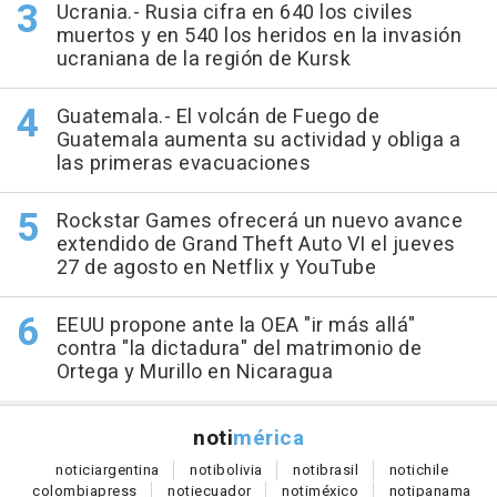
Ucrania.- Rusia cifra en 640 los civiles
muertos y en 540 los heridos en la invasión
ucraniana de la región de Kursk
Guatemala.- El volcán de Fuego de
Guatemala aumenta su actividad y obliga a
las primeras evacuaciones
Rockstar Games ofrecerá un nuevo avance
extendido de Grand Theft Auto VI el jueves
27 de agosto en Netflix y YouTube
EEUU propone ante la OEA "ir más allá"
contra "la dictadura" del matrimonio de
Ortega y Murillo en Nicaragua
noti
mérica
notici
argentina
noti
bolivia
noti
brasil
noti
chile
colombia
press
noti
ecuador
noti
méxico
noti
panama