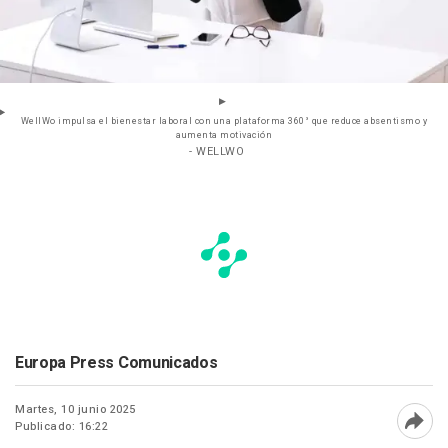
WellWo impulsa el bienestar laboral con una plataforma 360° que reduce absentismo y
aumenta motivación
- WELLWO
Europa Press Comunicados
Martes, 10 junio 2025
Publicado: 16:22
Abri