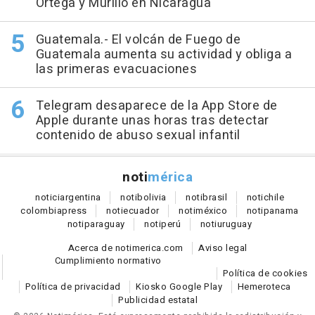
Ortega y Murillo en Nicaragua
Guatemala.- El volcán de Fuego de
Guatemala aumenta su actividad y obliga a
las primeras evacuaciones
Telegram desaparece de la App Store de
Apple durante unas horas tras detectar
contenido de abuso sexual infantil
noti
mérica
notici
argentina
noti
bolivia
noti
brasil
noti
chile
colombia
press
noti
ecuador
noti
méxico
noti
panama
noti
paraguay
noti
perú
noti
uruguay
Acerca de notimerica.com
Aviso legal
Cumplimiento normativo
Política de cookies
Política de privacidad
Kiosko Google Play
Hemeroteca
Publicidad estatal