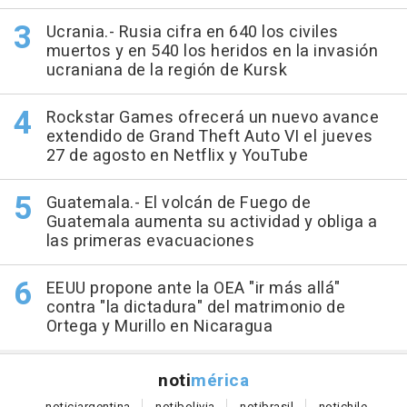
Ucrania.- Rusia cifra en 640 los civiles
muertos y en 540 los heridos en la invasión
ucraniana de la región de Kursk
Rockstar Games ofrecerá un nuevo avance
extendido de Grand Theft Auto VI el jueves
27 de agosto en Netflix y YouTube
Guatemala.- El volcán de Fuego de
Guatemala aumenta su actividad y obliga a
las primeras evacuaciones
EEUU propone ante la OEA "ir más allá"
contra "la dictadura" del matrimonio de
Ortega y Murillo en Nicaragua
noti
mérica
notici
argentina
noti
bolivia
noti
brasil
noti
chile