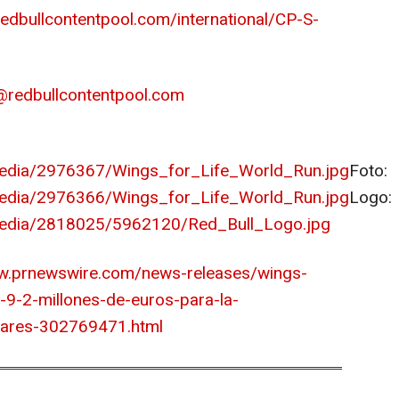
redbullcontentpool.com/international/CP-S-
@redbullcontentpool.com
edia/2976367/Wings_for_Life_World_Run.jpg
Foto:
edia/2976366/Wings_for_Life_World_Run.jpg
Logo:
media/2818025/5962120/Red_Bull_Logo.jpg
ww.prnewswire.com/news-releases/wings-
-9-2-millones-de-euros-para-la-
ulares-302769471.html