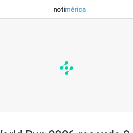
noti
mérica