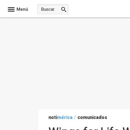
Menú
noti
mérica
/
comunicados