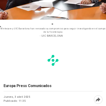
Wintecare y UIC Barcelona han renovado su compromiso para seguir investigando en el campo
de la fisioterapia
- UIC BARCELONA
Europa Press Comunicados
Jueves, 3 abril 2025
Publicado: 11:35
Abri