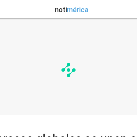
noti
mérica