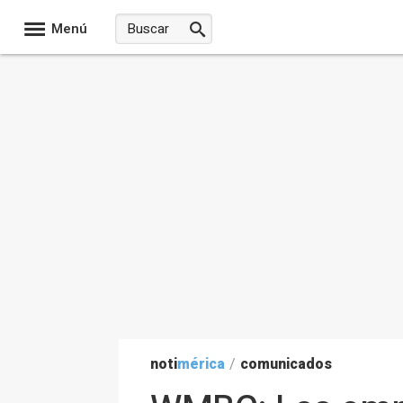
Menú
noti
mérica
/
comunicados