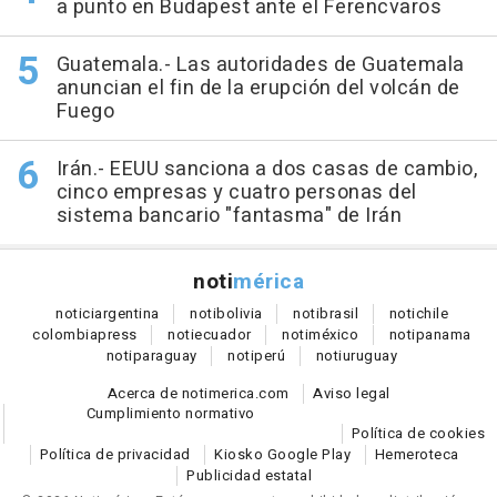
a punto en Budapest ante el Ferencvaros
Guatemala.- Las autoridades de Guatemala
anuncian el fin de la erupción del volcán de
Fuego
Irán.- EEUU sanciona a dos casas de cambio,
cinco empresas y cuatro personas del
sistema bancario "fantasma" de Irán
noti
mérica
notici
argentina
noti
bolivia
noti
brasil
noti
chile
colombia
press
noti
ecuador
noti
méxico
noti
panama
noti
paraguay
noti
perú
noti
uruguay
Acerca de notimerica.com
Aviso legal
Cumplimiento normativo
Política de cookies
Política de privacidad
Kiosko Google Play
Hemeroteca
Publicidad estatal