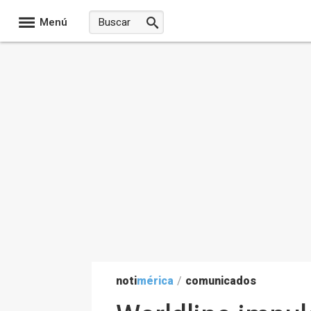
Menú
noti
mérica
/
comunicados