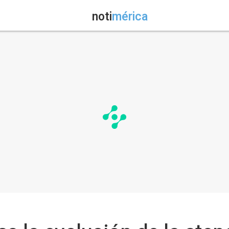
noti
mérica