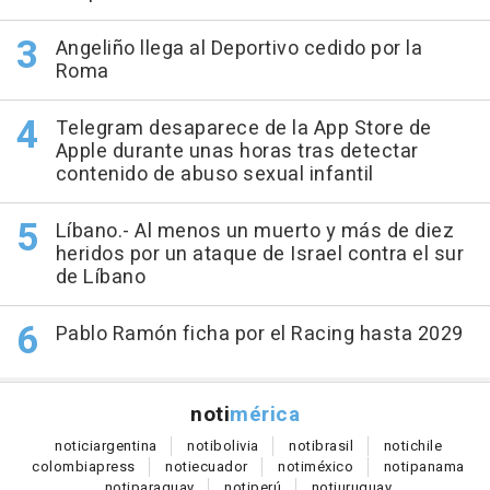
Angeliño llega al Deportivo cedido por la
Roma
Telegram desaparece de la App Store de
Apple durante unas horas tras detectar
contenido de abuso sexual infantil
Líbano.- Al menos un muerto y más de diez
heridos por un ataque de Israel contra el sur
de Líbano
Pablo Ramón ficha por el Racing hasta 2029
noti
mérica
notici
argentina
noti
bolivia
noti
brasil
noti
chile
colombia
press
noti
ecuador
noti
méxico
noti
panama
noti
paraguay
noti
perú
noti
uruguay