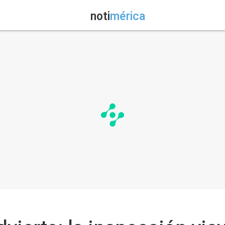
noti
mérica