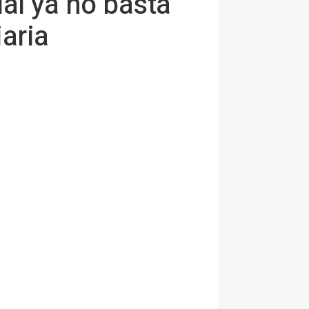
al ya no basta
iaria