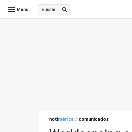
Menú
noti
mérica
/
comunicados