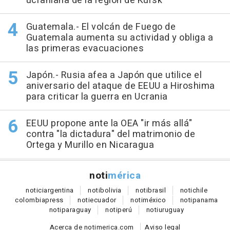
ucraniana de la región de Kursk
Guatemala.- El volcán de Fuego de
Guatemala aumenta su actividad y obliga a
las primeras evacuaciones
Japón.- Rusia afea a Japón que utilice el
aniversario del ataque de EEUU a Hiroshima
para criticar la guerra en Ucrania
EEUU propone ante la OEA "ir más allá"
contra "la dictadura" del matrimonio de
Ortega y Murillo en Nicaragua
noti
mérica
notici
argentina
noti
bolivia
noti
brasil
noti
chile
colombia
press
noti
ecuador
noti
méxico
noti
panama
noti
paraguay
noti
perú
noti
uruguay
Acerca de notimerica.com
Aviso legal