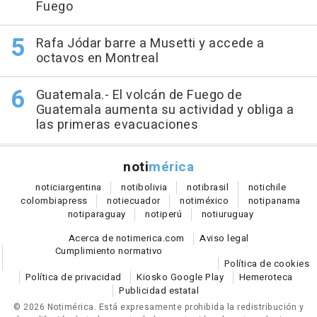
Fuego
Rafa Jódar barre a Musetti y accede a
octavos en Montreal
Guatemala.- El volcán de Fuego de
Guatemala aumenta su actividad y obliga a
las primeras evacuaciones
noti
mérica
notici
argentina
noti
bolivia
noti
brasil
noti
chile
colombia
press
noti
ecuador
noti
méxico
noti
panama
noti
paraguay
noti
perú
noti
uruguay
Acerca de notimerica.com
Aviso legal
Cumplimiento normativo
Política de cookies
Política de privacidad
Kiosko Google Play
Hemeroteca
Publicidad estatal
© 2026 Notimérica.
Está expresamente prohibida la redistribución y