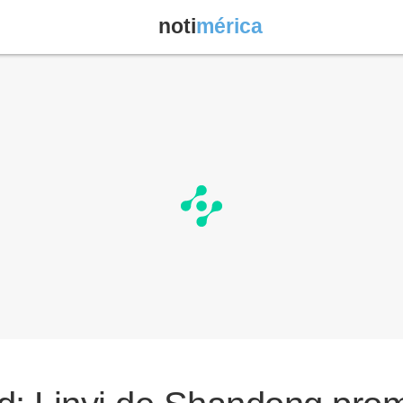
noti
mérica