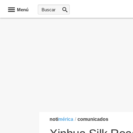
Menú
noti
mérica
/
comunicados