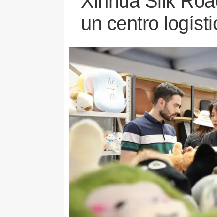
Xinhua Silk Roa
un centro logíst