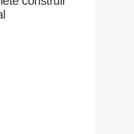
ete construir
al