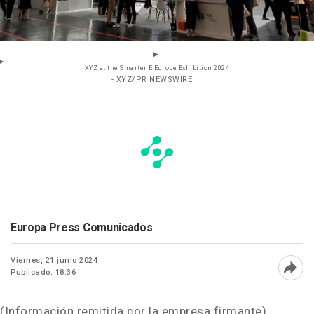
XYZ at the Smarter E Europe Exhibition 2024
- XYZ/PR NEWSWIRE
Europa Press Comunicados
Viernes, 21 junio 2024
Publicado: 18:36
Abri
(Información remitida por la empresa firmante)