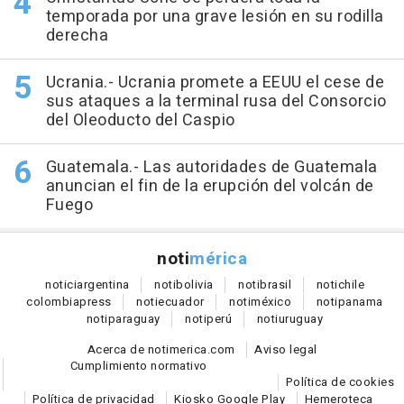
temporada por una grave lesión en su rodilla
derecha
Ucrania.- Ucrania promete a EEUU el cese de
sus ataques a la terminal rusa del Consorcio
del Oleoducto del Caspio
Guatemala.- Las autoridades de Guatemala
anuncian el fin de la erupción del volcán de
Fuego
noti
mérica
notici
argentina
noti
bolivia
noti
brasil
noti
chile
colombia
press
noti
ecuador
noti
méxico
noti
panama
noti
paraguay
noti
perú
noti
uruguay
Acerca de notimerica.com
Aviso legal
Cumplimiento normativo
Política de cookies
Política de privacidad
Kiosko Google Play
Hemeroteca