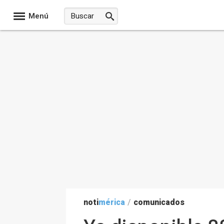
Menú
noti
mérica
/
comunicados