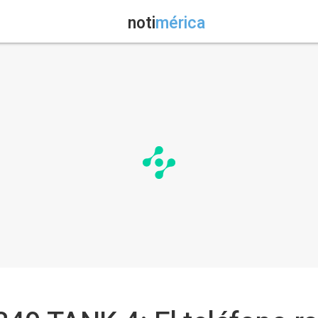
noti
mérica