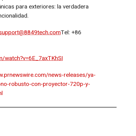
únicas para exteriores: la verdadera
ncionalidad.
support@8849tech.com
Tel: +86
om/watch?v=6E_7axTKhSI
w.prnewswire.com/news-releases/ya-
fono-robusto-con-proyector-720p-y-
l