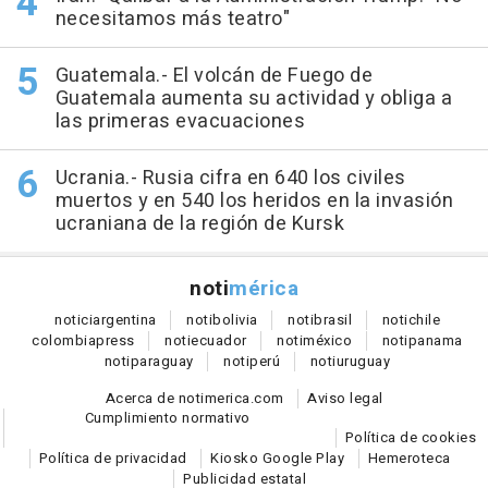
necesitamos más teatro"
Guatemala.- El volcán de Fuego de
Guatemala aumenta su actividad y obliga a
las primeras evacuaciones
Ucrania.- Rusia cifra en 640 los civiles
muertos y en 540 los heridos en la invasión
ucraniana de la región de Kursk
noti
mérica
notici
argentina
noti
bolivia
noti
brasil
noti
chile
colombia
press
noti
ecuador
noti
méxico
noti
panama
noti
paraguay
noti
perú
noti
uruguay
Acerca de notimerica.com
Aviso legal
Cumplimiento normativo
Política de cookies
Política de privacidad
Kiosko Google Play
Hemeroteca
Publicidad estatal