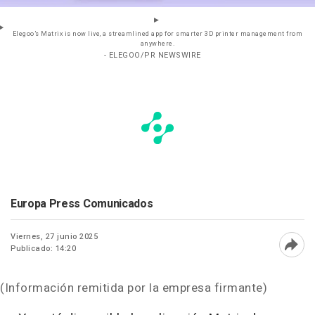
Elegoo’s Matrix is now live, a streamlined app for smarter 3D printer management from
anywhere.
- ELEGOO/PR NEWSWIRE
Europa Press Comunicados
Viernes, 27 junio 2025
Publicado: 14:20
Abri
(Información remitida por la empresa firmante)