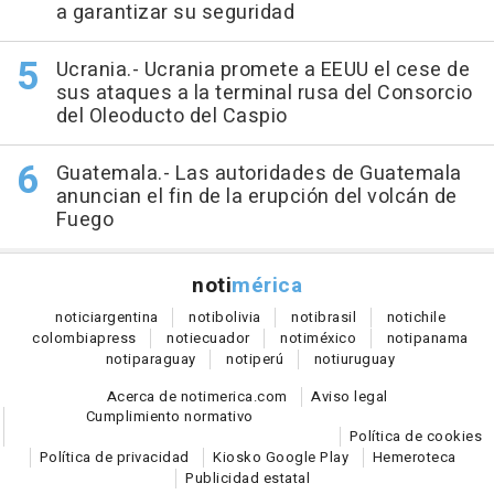
a garantizar su seguridad
Ucrania.- Ucrania promete a EEUU el cese de
sus ataques a la terminal rusa del Consorcio
del Oleoducto del Caspio
Guatemala.- Las autoridades de Guatemala
anuncian el fin de la erupción del volcán de
Fuego
noti
mérica
notici
argentina
noti
bolivia
noti
brasil
noti
chile
colombia
press
noti
ecuador
noti
méxico
noti
panama
noti
paraguay
noti
perú
noti
uruguay
Acerca de notimerica.com
Aviso legal
Cumplimiento normativo
Política de cookies
Política de privacidad
Kiosko Google Play
Hemeroteca
Publicidad estatal