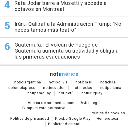
Rafa Jódar barre a Musetti y accede a
octavos en Montreal
Irán.- Qalibaf a la Administración Trump: "No
necesitamos más teatro"
Guatemala.- El volcán de Fuego de
Guatemala aumenta su actividad y obliga a
las primeras evacuaciones
noti
mérica
notici
argentina
noti
bolivia
noti
brasil
noti
chile
colombia
press
noti
ecuador
noti
méxico
noti
panama
noti
paraguay
noti
perú
noti
uruguay
Acerca de notimerica.com
Aviso legal
Cumplimiento normativo
Política de cookies
Política de privacidad
Kiosko Google Play
Hemeroteca
Publicidad estatal