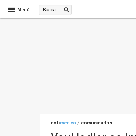
Menú
noti
mérica
/
comunicados