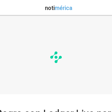
noti
mérica