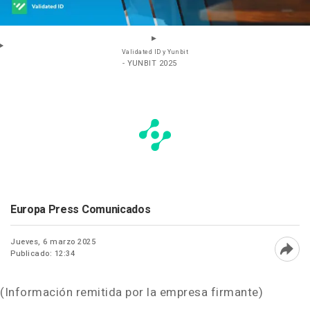
Validated ID y Yunbit
- YUNBIT 2025
Europa Press Comunicados
Jueves, 6 marzo 2025
Publicado: 12:34
Abri
(Información remitida por la empresa firmante)