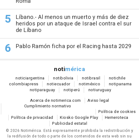
Roma
Líbano.- Al menos un muerto y más de diez
heridos por un ataque de Israel contra el sur
de Líbano
Pablo Ramón ficha por el Racing hasta 2029
noti
mérica
notici
argentina
noti
bolivia
noti
brasil
noti
chile
colombia
press
noti
ecuador
noti
méxico
noti
panama
noti
paraguay
noti
perú
noti
uruguay
Acerca de notimerica.com
Aviso legal
Cumplimiento normativo
Política de cookies
Política de privacidad
Kiosko Google Play
Hemeroteca
Publicidad estatal
© 2026 Notimérica.
Está expresamente prohibida la redistribución y
la redifusión de todo o parte de los contenidos de esta web sin su