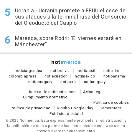
Ucrania.- Ucrania promete a EEUU el cese de
sus ataques a la terminal rusa del Consorcio
del Oleoducto del Caspio
Maresca, sobre Rodri: "El viernes estará en
Mánchester"
noti
mérica
notici
argentina
noti
bolivia
noti
brasil
noti
chile
colombia
press
noti
ecuador
noti
méxico
noti
panama
noti
paraguay
noti
perú
noti
uruguay
Acerca de notimerica.com
Aviso legal
Cumplimiento normativo
Política de cookies
Política de privacidad
Kiosko Google Play
Hemeroteca
Publicidad estatal
© 2026 Notimérica.
Está expresamente prohibida la redistribución y
la redifusión de todo o parte de los contenidos de esta web sin su
previo y expreso consentimiento.