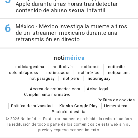
Apple durante unas horas tras detectar
contenido de abuso sexual infantil
México.- México investiga la muerte a tiros
de un 'streamer' mexicano durante una
retransmisión en directo
noti
mérica
notici
argentina
noti
bolivia
noti
brasil
noti
chile
colombia
press
noti
ecuador
noti
méxico
noti
panama
noti
paraguay
noti
perú
noti
uruguay
Acerca de notimerica.com
Aviso legal
Cumplimiento normativo
Política de cookies
Política de privacidad
Kiosko Google Play
Hemeroteca
Publicidad estatal
© 2026 Notimérica.
Está expresamente prohibida la redistribución y
la redifusión de todo o parte de los contenidos de esta web sin su
previo y expreso consentimiento.