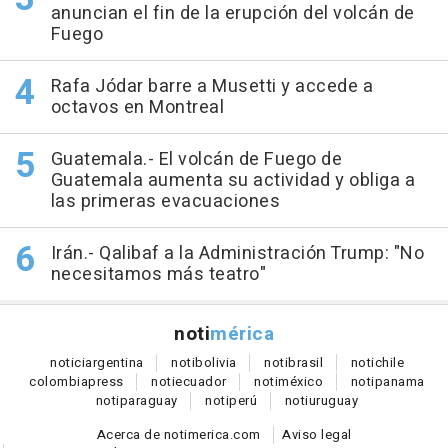
anuncian el fin de la erupción del volcán de
Fuego
Rafa Jódar barre a Musetti y accede a
octavos en Montreal
Guatemala.- El volcán de Fuego de
Guatemala aumenta su actividad y obliga a
las primeras evacuaciones
Irán.- Qalibaf a la Administración Trump: "No
necesitamos más teatro"
noti
mérica
notici
argentina
noti
bolivia
noti
brasil
noti
chile
colombia
press
noti
ecuador
noti
méxico
noti
panama
noti
paraguay
noti
perú
noti
uruguay
Acerca de notimerica.com
Aviso legal