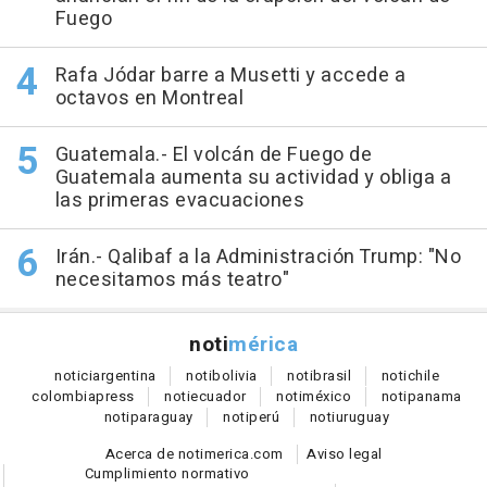
Fuego
Rafa Jódar barre a Musetti y accede a
octavos en Montreal
Guatemala.- El volcán de Fuego de
Guatemala aumenta su actividad y obliga a
las primeras evacuaciones
Irán.- Qalibaf a la Administración Trump: "No
necesitamos más teatro"
noti
mérica
notici
argentina
noti
bolivia
noti
brasil
noti
chile
colombia
press
noti
ecuador
noti
méxico
noti
panama
noti
paraguay
noti
perú
noti
uruguay
Acerca de notimerica.com
Aviso legal
Cumplimiento normativo