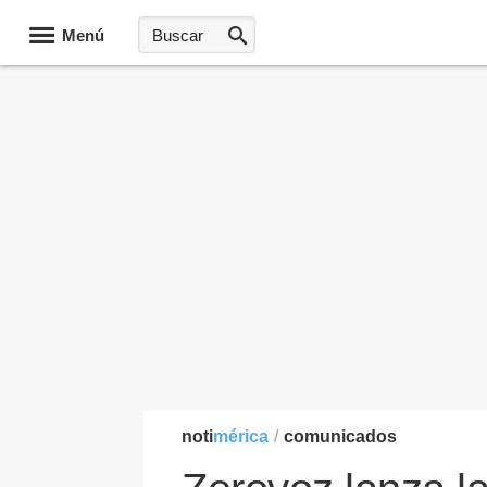
Menú
noti
mérica
/
comunicados