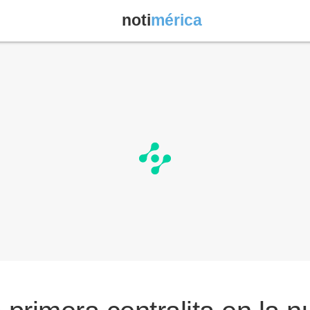
noti
mérica