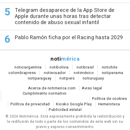
Telegram desaparece de la App Store de
Apple durante unas horas tras detectar
contenido de abuso sexual infantil
Pablo Ramón ficha por el Racing hasta 2029
noti
mérica
notici
argentina
noti
bolivia
noti
brasil
noti
chile
colombia
press
noti
ecuador
noti
méxico
noti
panama
noti
paraguay
noti
perú
noti
uruguay
Acerca de notimerica.com
Aviso legal
Cumplimiento normativo
Política de cookies
Política de privacidad
Kiosko Google Play
Hemeroteca
Publicidad estatal
© 2026 Notimérica.
Está expresamente prohibida la redistribución y
la redifusión de todo o parte de los contenidos de esta web sin su
previo y expreso consentimiento.