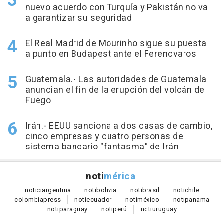
nuevo acuerdo con Turquía y Pakistán no va
a garantizar su seguridad
El Real Madrid de Mourinho sigue su puesta
a punto en Budapest ante el Ferencvaros
Guatemala.- Las autoridades de Guatemala
anuncian el fin de la erupción del volcán de
Fuego
Irán.- EEUU sanciona a dos casas de cambio,
cinco empresas y cuatro personas del
sistema bancario "fantasma" de Irán
noti
mérica
notici
argentina
noti
bolivia
noti
brasil
noti
chile
colombia
press
noti
ecuador
noti
méxico
noti
panama
noti
paraguay
noti
perú
noti
uruguay