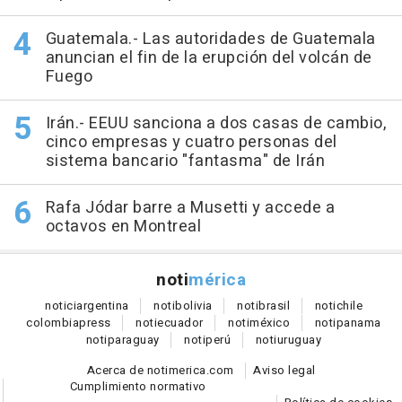
Guatemala.- Las autoridades de Guatemala
anuncian el fin de la erupción del volcán de
Fuego
Irán.- EEUU sanciona a dos casas de cambio,
cinco empresas y cuatro personas del
sistema bancario "fantasma" de Irán
Rafa Jódar barre a Musetti y accede a
octavos en Montreal
noti
mérica
notici
argentina
noti
bolivia
noti
brasil
noti
chile
colombia
press
noti
ecuador
noti
méxico
noti
panama
noti
paraguay
noti
perú
noti
uruguay
Acerca de notimerica.com
Aviso legal
Cumplimiento normativo