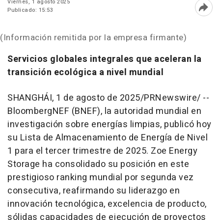
Viernes, 1 agosto 2025
Publicado: 15:53
Abri
(Información remitida por la empresa firmante)
Servicios globales integrales que aceleran la
transición ecológica a nivel mundial
SHANGHÁI
,
1 de agosto de 2025
/PRNewswire/ --
BloombergNEF (BNEF), la autoridad mundial en
investigación sobre energías limpias, publicó hoy
su
Lista de Almacenamiento de Energía de Nivel
1 para el tercer trimestre de 2025
. Zoe Energy
Storage ha consolidado su posición en este
prestigioso ranking mundial por segunda vez
consecutiva, reafirmando su liderazgo en
innovación tecnológica, excelencia de producto,
sólidas capacidades de ejecución de proyectos