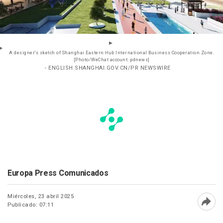
A designer's sketch of Shanghai Eastern Hub International Business Cooperation Zone.
[Photo/WeChat account: pdnews]
- ENGLISH.SHANGHAI.GOV.CN/PR NEWSWIRE
Europa Press Comunicados
Miércoles, 23 abril 2025
Publicado: 07:11
Abri