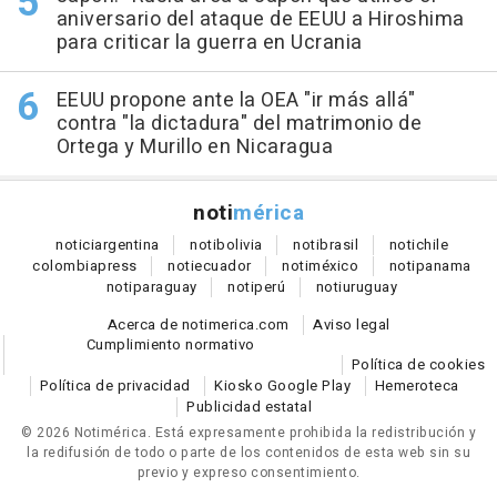
aniversario del ataque de EEUU a Hiroshima
para criticar la guerra en Ucrania
EEUU propone ante la OEA "ir más allá"
contra "la dictadura" del matrimonio de
Ortega y Murillo en Nicaragua
noti
mérica
notici
argentina
noti
bolivia
noti
brasil
noti
chile
colombia
press
noti
ecuador
noti
méxico
noti
panama
noti
paraguay
noti
perú
noti
uruguay
Acerca de notimerica.com
Aviso legal
Cumplimiento normativo
Política de cookies
Política de privacidad
Kiosko Google Play
Hemeroteca
Publicidad estatal
© 2026 Notimérica.
Está expresamente prohibida la redistribución y
la redifusión de todo o parte de los contenidos de esta web sin su
previo y expreso consentimiento.