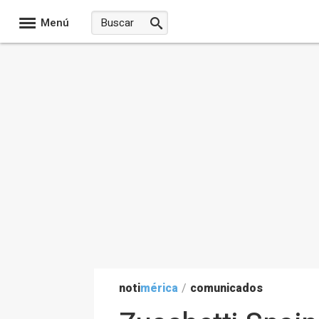
Menú
noti
mérica
/
comunicados