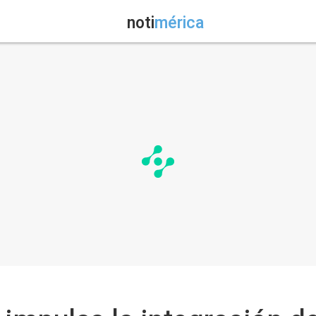
noti
mérica