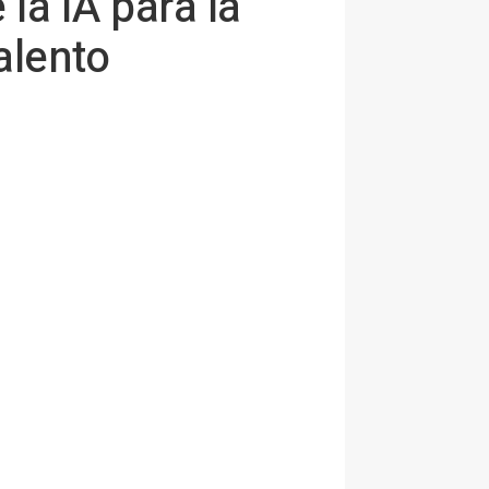
la IA para la
alento