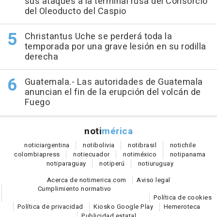
sus ataques a la terminal rusa del Consorcio
del Oleoducto del Caspio
Christantus Uche se perderá toda la
temporada por una grave lesión en su rodilla
derecha
Guatemala.- Las autoridades de Guatemala
anuncian el fin de la erupción del volcán de
Fuego
noti
mérica
notici
argentina
noti
bolivia
noti
brasil
noti
chile
colombia
press
noti
ecuador
noti
méxico
noti
panama
noti
paraguay
noti
perú
noti
uruguay
Acerca de notimerica.com
Aviso legal
Cumplimiento normativo
Política de cookies
Política de privacidad
Kiosko Google Play
Hemeroteca
Publicidad estatal