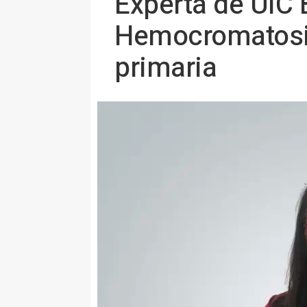
Experta de UIC 
Hemocromatosis
primaria