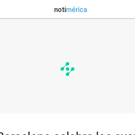
noti
mérica