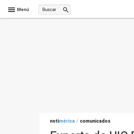
Menú
noti
mérica
/
comunicados