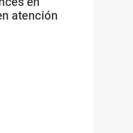
ances en
en atención