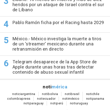
heridos por un ataque de Israel contra el sur
de Líbano
Pablo Ramón ficha por el Racing hasta 2029
México.- México investiga la muerte a tiros
de un 'streamer' mexicano durante una
retransmisión en directo
Telegram desaparece de la App Store de
Apple durante unas horas tras detectar
contenido de abuso sexual infantil
noti
mérica
notici
argentina
noti
bolivia
noti
brasil
noti
chile
colombia
press
noti
ecuador
noti
méxico
noti
panama
noti
paraguay
noti
perú
noti
uruguay