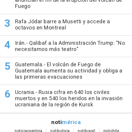
anuncian el fin de la erupción del volcán de
Fuego
Rafa Jódar barre a Musetti y accede a
octavos en Montreal
Irán.- Qalibaf a la Administración Trump: "No
necesitamos más teatro"
Guatemala.- El volcán de Fuego de
Guatemala aumenta su actividad y obliga a
las primeras evacuaciones
Ucrania.- Rusia cifra en 640 los civiles
muertos y en 540 los heridos en la invasión
ucraniana de la región de Kursk
noti
mérica
notici
argentina
noti
bolivia
noti
brasil
noti
chile