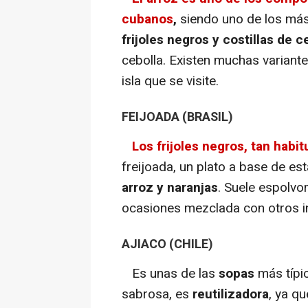
cubanos
,
siendo uno de los más
frijoles negros y costillas de c
cebolla. Existen muchas variant
isla que se visite.
FEIJOADA (BRASIL)
Los frijoles negros, tan habit
freijoada, un plato a base de es
arroz y naranjas
. Suele espolvo
ocasiones mezclada con otros i
AJIACO (CHILE)
Es unas de las
sopas
más típi
sabrosa, es
reutilizadora
, ya qu