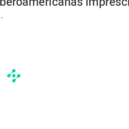
 iberoamericanas impresc
 -