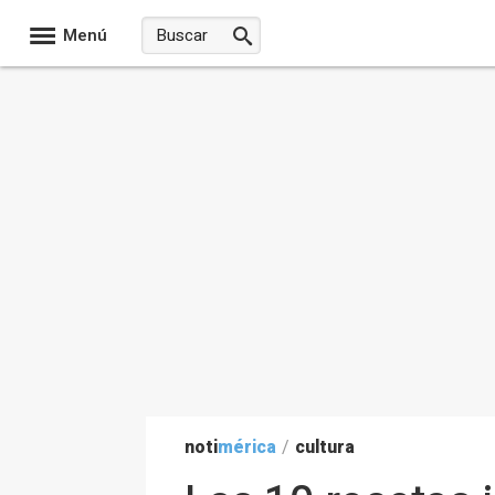
Menú
noti
mérica
/
cultura