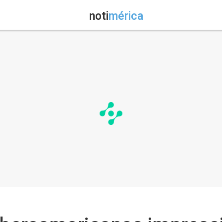
noti
mérica