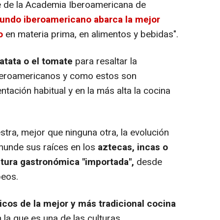
e de la Academia Iberoamericana de
mundo iberoamericano abarca la mejor
o
en materia prima, en alimentos y bebidas".
atata o el tomate
para resaltar la
beroamericanos y como estos son
ntación habitual y en la más alta la cocina
ra, mejor que ninguna otra, la evolución
hunde sus raíces en los
aztecas, incas o
ltura gastronómica "importada",
desde
peos.
icos de la mejor y más tradicional cocina
 la que es una de las culturas