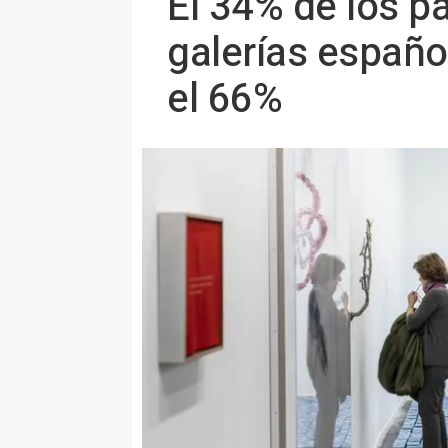
El 34% de los 
galerías españo
el 66%