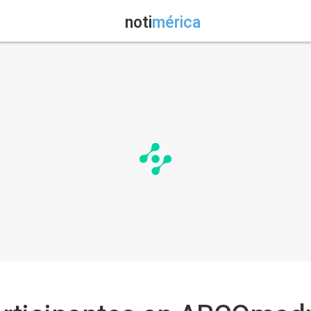
noti
mérica