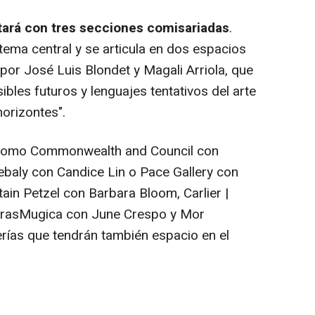
rá con tres secciones comisariadas
.
ema central y se articula en dos espacios
 por José Luis Blondet y Magali Arriola, que
sibles futuros y lenguajes tentativos del arte
horizontes".
 como Commonwealth and Council con
ebaly con Candice Lin o Pace Gallery con
ain Petzel con Barbara Bloom, Carlier |
rerasMugica con June Crespo y Mor
lerías que tendrán también espacio en el