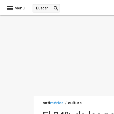
Menú
noti
mérica
/
cultura