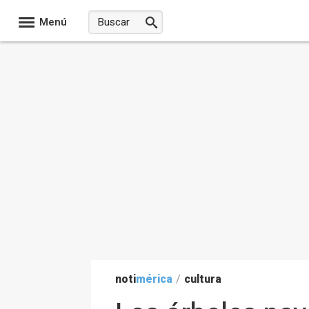
Menú
noti
mérica
/
cultura