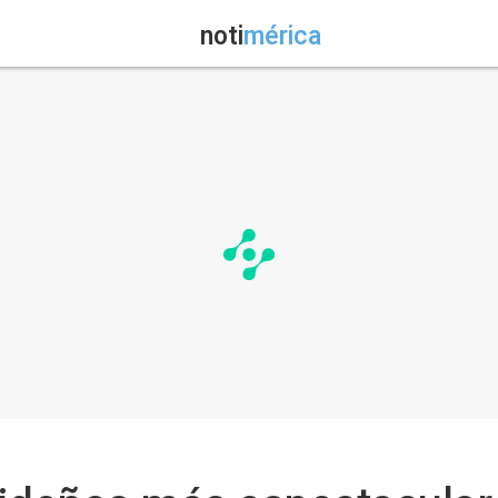
noti
mérica