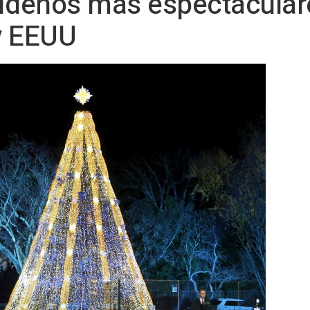
videños más espectacular
y EEUU