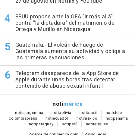
27 de agosto en Netflix y YouTube
EEUU propone ante la OEA "ir más allá"
contra "la dictadura" del matrimonio de
Ortega y Murillo en Nicaragua
Guatemala.- El volcán de Fuego de
Guatemala aumenta su actividad y obliga a
las primeras evacuaciones
Telegram desaparece de la App Store de
Apple durante unas horas tras detectar
contenido de abuso sexual infantil
noti
mérica
notici
argentina
noti
bolivia
noti
brasil
noti
chile
colombia
press
noti
ecuador
noti
méxico
noti
panama
noti
paraguay
noti
perú
noti
uruguay
Acerca de notimerica.com
Aviso legal