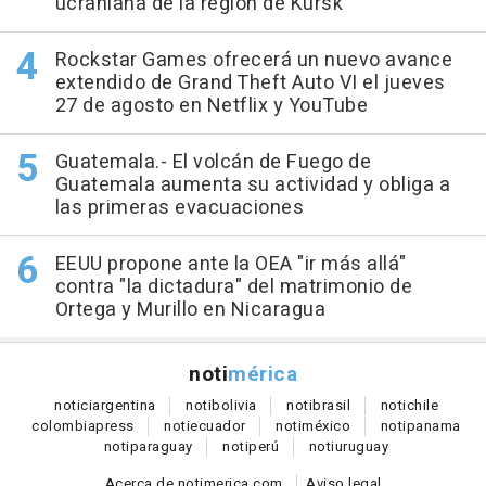
ucraniana de la región de Kursk
Rockstar Games ofrecerá un nuevo avance
extendido de Grand Theft Auto VI el jueves
27 de agosto en Netflix y YouTube
Guatemala.- El volcán de Fuego de
Guatemala aumenta su actividad y obliga a
las primeras evacuaciones
EEUU propone ante la OEA "ir más allá"
contra "la dictadura" del matrimonio de
Ortega y Murillo en Nicaragua
noti
mérica
notici
argentina
noti
bolivia
noti
brasil
noti
chile
colombia
press
noti
ecuador
noti
méxico
noti
panama
noti
paraguay
noti
perú
noti
uruguay
Acerca de notimerica.com
Aviso legal