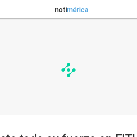
noti
mérica