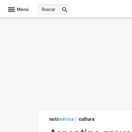
Menú
noti
mérica
/
cultura