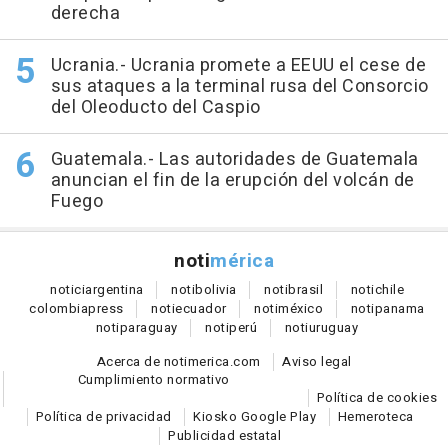
derecha
Ucrania.- Ucrania promete a EEUU el cese de
sus ataques a la terminal rusa del Consorcio
del Oleoducto del Caspio
Guatemala.- Las autoridades de Guatemala
anuncian el fin de la erupción del volcán de
Fuego
noti
mérica
notici
argentina
noti
bolivia
noti
brasil
noti
chile
colombia
press
noti
ecuador
noti
méxico
noti
panama
noti
paraguay
noti
perú
noti
uruguay
Acerca de notimerica.com
Aviso legal
Cumplimiento normativo
Política de cookies
Política de privacidad
Kiosko Google Play
Hemeroteca
Publicidad estatal