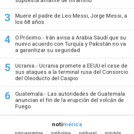
supuesta amante de Infantino
Muere el padre de Leo Messi, Jorge Messi, a
los 68 años
O.Próximo.- Irán avisa a Arabia Saudí que su
nuevo acuerdo con Turquía y Pakistán no va
a garantizar su seguridad
Ucrania.- Ucrania promete a EEUU el cese de
sus ataques a la terminal rusa del Consorcio
del Oleoducto del Caspio
Guatemala.- Las autoridades de Guatemala
anuncian el fin de la erupción del volcán de
Fuego
noti
mérica
notici
argentina
noti
bolivia
noti
brasil
noti
chile