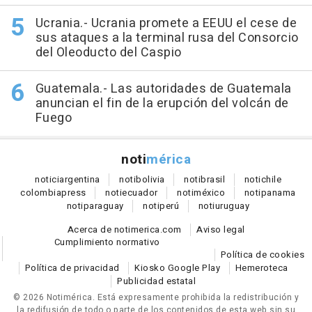
Ucrania.- Ucrania promete a EEUU el cese de
sus ataques a la terminal rusa del Consorcio
del Oleoducto del Caspio
Guatemala.- Las autoridades de Guatemala
anuncian el fin de la erupción del volcán de
Fuego
noti
mérica
notici
argentina
noti
bolivia
noti
brasil
noti
chile
colombia
press
noti
ecuador
noti
méxico
noti
panama
noti
paraguay
noti
perú
noti
uruguay
Acerca de notimerica.com
Aviso legal
Cumplimiento normativo
Política de cookies
Política de privacidad
Kiosko Google Play
Hemeroteca
Publicidad estatal
© 2026 Notimérica.
Está expresamente prohibida la redistribución y
la redifusión de todo o parte de los contenidos de esta web sin su