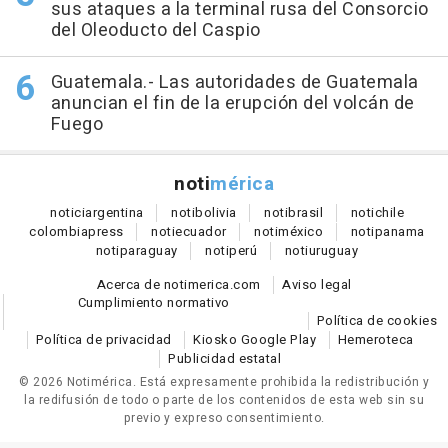
sus ataques a la terminal rusa del Consorcio
del Oleoducto del Caspio
Guatemala.- Las autoridades de Guatemala
anuncian el fin de la erupción del volcán de
Fuego
noti
mérica
notici
argentina
noti
bolivia
noti
brasil
noti
chile
colombia
press
noti
ecuador
noti
méxico
noti
panama
noti
paraguay
noti
perú
noti
uruguay
Acerca de notimerica.com
Aviso legal
Cumplimiento normativo
Política de cookies
Política de privacidad
Kiosko Google Play
Hemeroteca
Publicidad estatal
© 2026 Notimérica.
Está expresamente prohibida la redistribución y
la redifusión de todo o parte de los contenidos de esta web sin su
previo y expreso consentimiento.