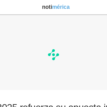
noti
mérica