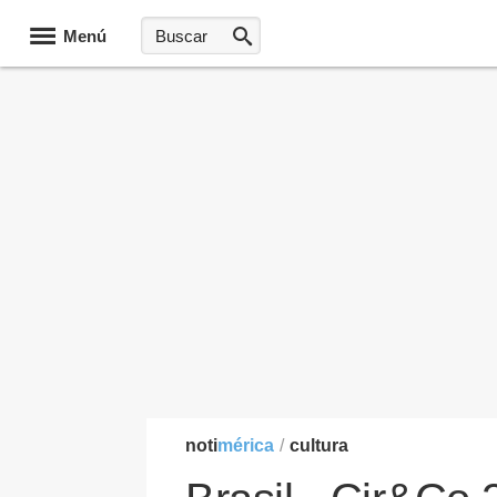
Menú
noti
mérica
/
cultura