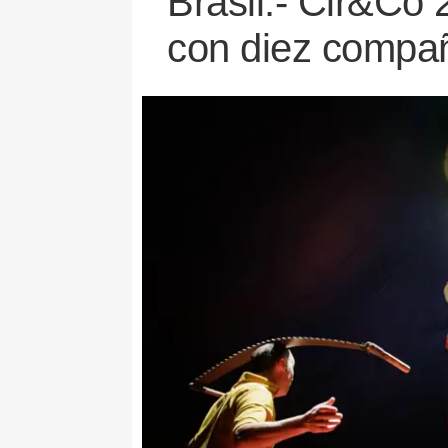
Brasil.- Cir&Co 
con diez compañ