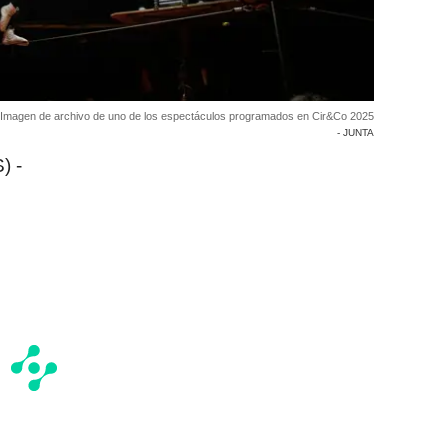
Imagen de archivo de uno de los espectáculos programados en Cir&Co 2025
- JUNTA
) -