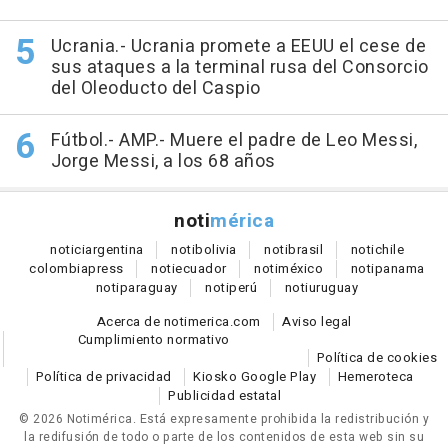
Ucrania.- Ucrania promete a EEUU el cese de
sus ataques a la terminal rusa del Consorcio
del Oleoducto del Caspio
Fútbol.- AMP.- Muere el padre de Leo Messi,
Jorge Messi, a los 68 años
noti
mérica
notici
argentina
noti
bolivia
noti
brasil
noti
chile
colombia
press
noti
ecuador
noti
méxico
noti
panama
noti
paraguay
noti
perú
noti
uruguay
Acerca de notimerica.com
Aviso legal
Cumplimiento normativo
Política de cookies
Política de privacidad
Kiosko Google Play
Hemeroteca
Publicidad estatal
© 2026 Notimérica.
Está expresamente prohibida la redistribución y
la redifusión de todo o parte de los contenidos de esta web sin su