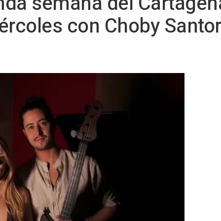
unda semana del Cartagena
ércoles con Choby Santor