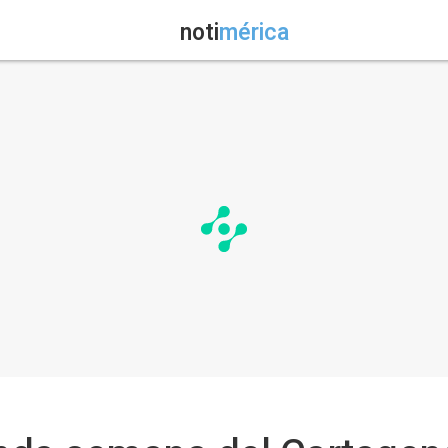
noti
mérica