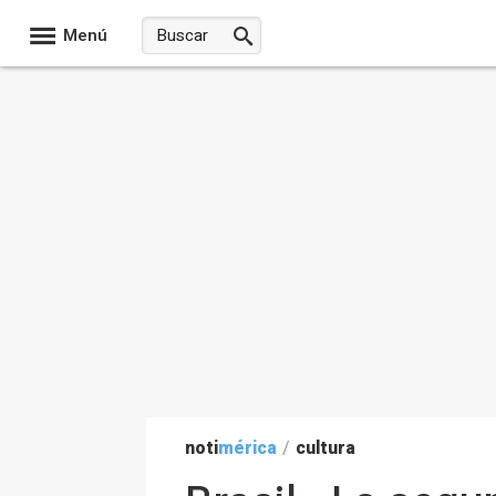
Menú
noti
mérica
/
cultura